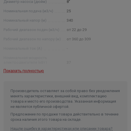
Диаметр насоса (дюйм)
8"
обозначения: 2ЭЦВ 8- 40-120 нрк; 2 –
модернизированный тип агрегата ЭЦВ —тип агрегата; 8
Номинальная подача (м3/ч)
25
— условный диаметр насоса в дюймах ; 40 —
Номинальный напор (м)
340
номинальная подача, м3 /ч: 120 —номинальный напор в
Рабочий диапазон подач (м3/ч)
от 22 до 29
метрах водяного столба, нрк — нержавеющие рабочие
колеса, нро — нержавеющие рабочие органы (рабочие
Рабочий диапазон по напору (м)
от 360 до 309
колеса, отводы)) Примечание: * - параметры будут
Номинальный ток (А)
-
установлены после проведения испытания агрегатов.
Номинальная мощность
электродвигателя (кВт)
37
Показать полностью
Условный диаметр насоса
(дюйм)
8
Диаметр насоса (мм)
189
Производитель оставляет за собой право без уведомления
Внутренний диаметр обсадной
менять характеристики, внешний вид, комплектацию
трубы скважины не менее/не
товара и место его производства. Указанная информация
более (мм)
200/250
не является публичной офертой.
Частота, (Гц)
50
Предложение по продаже товара действительно в течение
срока наличия этого товара на складе.
Количество фаз
3
Нашли ошибку в характеристиках или описании товара?