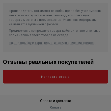
Диаметр насоса (мм)
189
Производитель оставляет за собой право без уведомления
Внутренний диаметр обсадной
менять характеристики, внешний вид, комплектацию
трубы скважины не менее/не
товара и место его производства. Указанная информация
более (мм)
200/250
не является публичной офертой.
Частота, (Гц)
50
Предложение по продаже товара действительно в течение
срока наличия этого товара на складе.
Количество фаз
3
Нашли ошибку в характеристиках или описании товара?
Длина агрегата, не более (мм)
1820
Тип присоединения к напорному
трубопроводу
Резьба G-3-B
Отзывы реальных покупателей
степень защиты (в формате IPXX)
IP 68
Вес, кг
174
Написать отзыв
Длина в упаковке, см.
182
Ширина в упаковке, см.
18.9
Высота в упаковке, см.
18.9
Оплата и доставка
Вес в упаковке, кг
174
Оплата