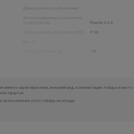
Длина агрегата, не более (мм)
-
Тип присоединения к напорному
трубопроводу
Резьба G-3-B
степень защиты (в формате IPXX)
IP 68
Вес, кг
-
Длина в упаковке, см.
188
Ширина в упаковке, см.
18.9
Высота в упаковке, см.
18.9
Вес в упаковке, кг
178
я менять характеристики, внешний вид, комплектацию товара и место 
ной офертой.
 срока наличия этого товара на складе.