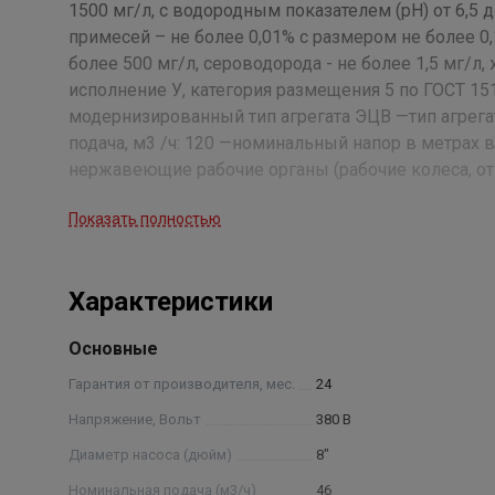
1500 мг/л, с водородным показателем (рН) от 6,5 
примесей – не более 0,01% с размером не более 0,
более 500 мг/л, сероводорода - не более 1,5 мг/л
исполнение У, категория размещения 5 по ГОСТ 151
модернизированный тип агрегата ЭЦВ —тип агрега
подача, м3 /ч: 120 —номинальный напор в метрах 
нержавеющие рабочие органы (рабочие колеса, от
проведения испытания агрегатов.
Показать полностью
Характеристики
Основные
Гарантия от производителя, мес.
24
Напряжение, Вольт
380 В
Диаметр насоса (дюйм)
8"
Номинальная подача (м3/ч)
46