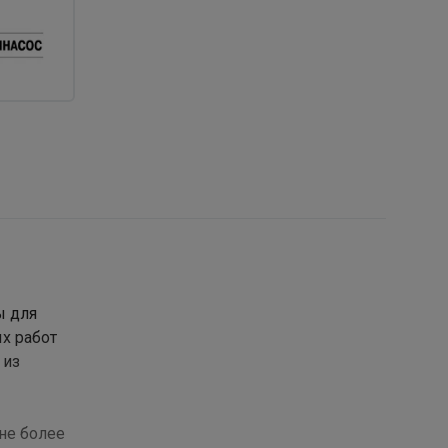
ы для
х работ
 из
не более