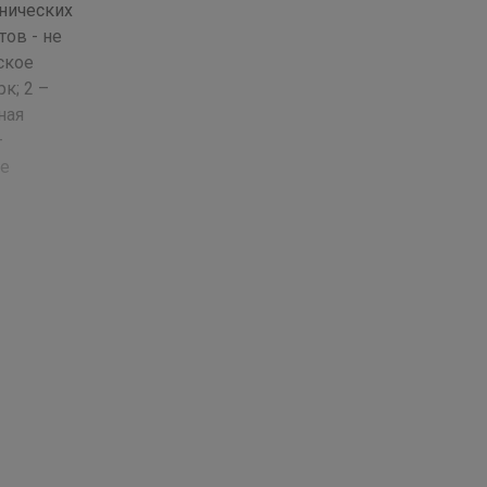
анических
тов - не
ское
к; 2 –
ная
—
ле