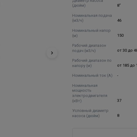
Диаметр насоса
(дюйм)
8"
Номинальная подача
(м3/ч)
46
Номинальный напор
(м)
150
Рабочий диапазон
подач (м3/ч)
от 30 до 4
Рабочий диапазон по
напору (м)
от 185 до 
Номинальный ток (А)
-
Номинальная
мощность
электродвигателя
(кВт)
37
Условный диаметр
насоса (дюйм)
8