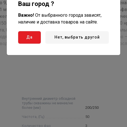
до 9,5, температурой до 30°С, массовой долей твердых мех
Ваш город ?
1 мм, с содержанием хлоридов - не более 350 мг/л, сульфа
Важно!
От выбранного города зависят,
, железа (общее содержание) – не более 0,3мг/л. Климатиче
наличие и доставка товаров на сайте.
50-69. Структура условного обозначения: 2ЭЦВ 8- 40-120 нр
та; 8 — условный диаметр насоса в дюймах ; 40 —номиналь
водяного столба, нрк — нержавеющие рабочие колеса, нро 
Да
Нет, выбрать другой
воды)) Примечание: * - параметры будут установлены пос
Внутренний диаметр обсадной
трубы скважины не менее/не
более (мм)
200/250
Частота, (Гц)
50
Количество фаз
3