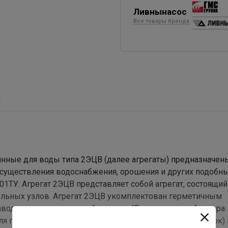
Ливнынасос
Все товары бренда
ы
ные для воды типа 2ЭЦВ (далее агрегаты) предназначен
осуществления водоснабжения, орошения и других подобны
01ТУ. Агрегат 2ЭЦВ представляет собой агрегат, состоящий
ательных узлов. Агрегат 2ЭЦВ укомплектован герметичным
воде водоглицериновой смесью. "Беличья клетка" ротора
ля подъема воды с общей минерализацией (сухой остаток) 