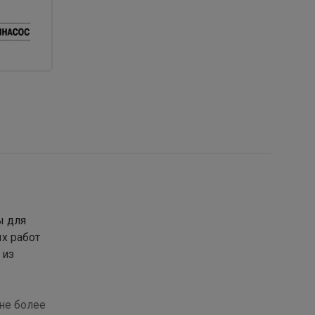
ы для
х работ
 из
не более