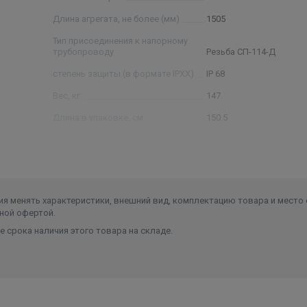
Длина агрегата, не более (мм)
1505
Тип присоединения к напорному
трубопроводу
Резьба СП-114-Д
степень защиты (в формате IPXX)
IP 68
Вес, кг
147
Длина в упаковке, см.
150.5
Ширина в упаковке, см.
18.9
Высота в упаковке, см.
18.9
Вес в упаковке, кг
147
я менять характеристики, внешний вид, комплектацию товара и место 
ной офертой.
 срока наличия этого товара на складе.