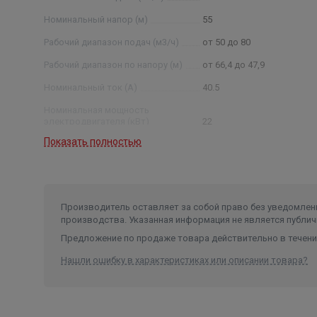
Номинальный напор (м)
55
Рабочий диапазон подач (м3/ч)
от 50 до 80
Рабочий диапазон по напору (м)
от 66,4 до 47,9
Номинальный ток (А)
40.5
Номинальная мощность
электродвигателя (кВт)
22
Показать полностью
Условный диаметр насоса (дюйм)
8
Диаметр насоса (мм)
189
Производитель оставляет за собой право без уведомлени
производства. Указанная информация не является публич
Предложение по продаже товара действительно в течение
Нашли ошибку в характеристиках или описании товара?