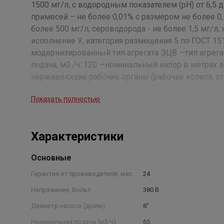
1500 мг/л, с водородным показателем (рН) от 6,5 
примесей – не более 0,01% с размером не более 0,
более 500 мг/л, сероводорода - не более 1,5 мг/л
исполнение У, категория размещения 5 по ГОСТ 151
модернизированный тип агрегата ЭЦВ —тип агрега
подача, м3 /ч: 120 —номинальный напор в метрах 
нержавеющие рабочие органы (рабочие колеса, от
проведения испытания агрегатов.
Показать полностью
Характеристики
Основные
Гарантия от производителя, мес.
24
Напряжение, Вольт
380 В
Диаметр насоса (дюйм)
8"
Номинальная подача (м3/ч)
65