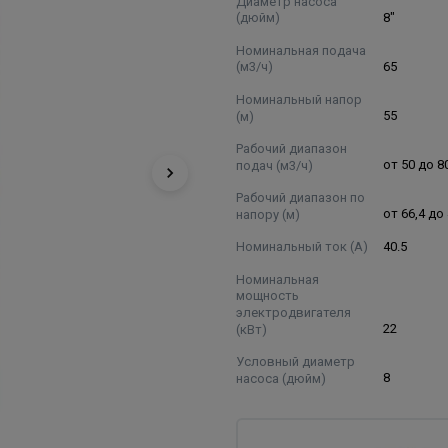
Диаметр насоса
(дюйм)
8"
Номинальная подача
(м3/ч)
65
Номинальный напор
(м)
55
Рабочий диапазон
подач (м3/ч)
от 50 до 8
Рабочий диапазон по
напору (м)
от 66,4 до 
Номинальный ток (А)
40.5
Номинальная
мощность
электродвигателя
(кВт)
22
Условный диаметр
насоса (дюйм)
8