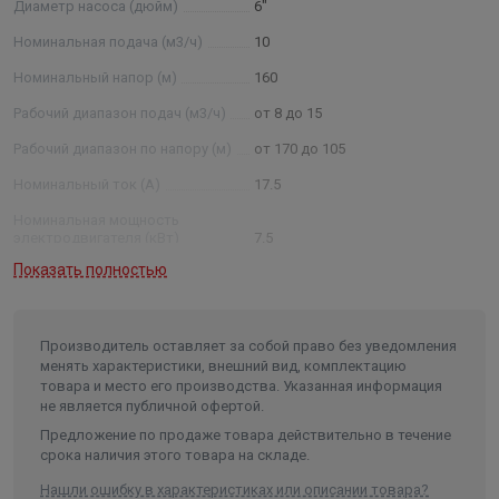
Диаметр насоса (дюйм)
6"
обозначения: 2FRS 8-40/4 нро 2 – модернизированный
тип агрегата; FRS —тип агрегата; 8 — условный диаметр
Номинальная подача (м3/ч)
10
насоса в дюймах ; 40 — номинальная подача, м3 /ч: 4 —
Номинальный напор (м)
160
количество секций в насосе: нро — нержавеющие
Рабочий диапазон подач (м3/ч)
от 8 до 15
рабочие органы (рабочие колеса, отводы) Примечание:
* - параметры будут установлены после проведения
Рабочий диапазон по напору (м)
от 170 до 105
испытания агрегатов.
Номинальный ток (А)
17.5
Номинальная мощность
электродвигателя (кВт)
7.5
Показать полностью
Условный диаметр насоса
(дюйм)
6
Диаметр насоса (мм)
145
Производитель оставляет за собой право без уведомления
Внутренний диаметр обсадной
менять характеристики, внешний вид, комплектацию
трубы скважины не менее/не
товара и место его производства. Указанная информация
более (мм)
150/200
не является публичной офертой.
Частота, (Гц)
50
Предложение по продаже товара действительно в течение
срока наличия этого товара на складе.
Количество фаз
3
Нашли ошибку в характеристиках или описании товара?