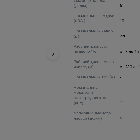
Диаметр насоса
(дюйм)
6"
Номинальная подача
(м3/ч)
10
Номинальный напор
(м)
220
Рабочий диапазон
подач (м3/ч)
от 8 до 15
Рабочий диапазон по
напору (м)
от 230 до 
Номинальный ток (А)
-
Номинальная
мощность
электродвигателя
(кВт)
11
Условный диаметр
насоса (дюйм)
6