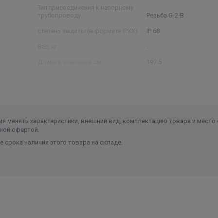
Тип присоединения к напорному
трубопроводу
Резьба G-2-B
степень защиты (в формате IPXX)
IP 68
Вес, кг
-
Длина в упаковке, см.
197.5
Ширина в упаковке, см.
23
Высота в упаковке, см.
27.5
Вес в упаковке, кг
97,6
я менять характеристики, внешний вид, комплектацию товара и место 
ной офертой.
 срока наличия этого товара на складе.