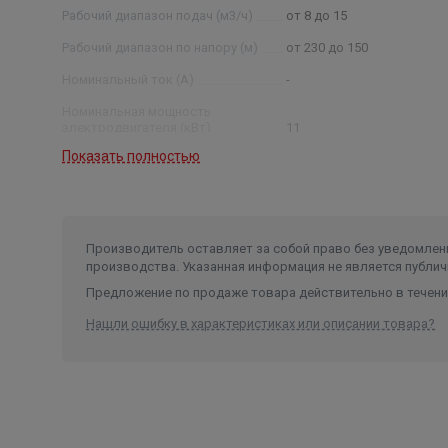
Рабочий диапазон подач (м3/ч)
от 8 до 15
Рабочий диапазон по напору (м)
от 230 до 150
Номинальный ток (А)
-
Номинальная мощность
электродвигателя (кВт)
11
Показать полностью
Условный диаметр насоса (дюйм)
6
Диаметр насоса (мм)
145
Производитель оставляет за собой право без уведомлени
производства. Указанная информация не является публич
Предложение по продаже товара действительно в течение
Нашли ошибку в характеристиках или описании товара?