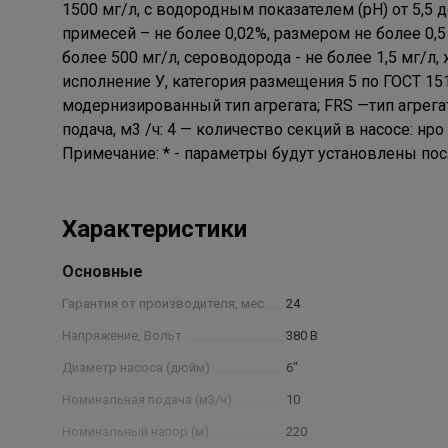
1500 мг/л, с водородным показателем (рН) от 5,5 
примесей – не более 0,02%, размером не более 0,5
более 500 мг/л, сероводорода - не более 1,5 мг/л
исполнение У, категория размещения 5 по ГОСТ 151
модернизированный тип агрегата; FRS —тип агрега
подача, м3 /ч: 4 — количество секций в насосе: н
Примечание: * - параметры будут установлены пос
Характеристики
Основные
Гарантия от производителя, мес.
24
Напряжение, Вольт
380 В
Диаметр насоса (дюйм)
6"
Номинальная подача (м3/ч)
10
Номинальный напор (м)
220