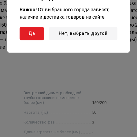
до 9,5, температурой до 30°С, массовой долей твердых мех
Важно!
От выбранного города зависят,
 мм с содержанием хлоридов - не более 350 мг/л, сульфато
наличие и доставка товаров на сайте.
, железа (общее содержание) – не более 0,3мг/л. Климатиче
50-69. Структура условного обозначения: 2FRS 8-40/4 нро 
та; 8 — условный диаметр насоса в дюймах ; 40 — номинал
Да
Нет, выбрать другой
ро — нержавеющие рабочие органы (рабочие колеса, отводы)
ле проведения испытания агрегатов.
Внутренний диаметр обсадной
трубы скважины не менее/не
более (мм)
150/200
Частота, (Гц)
50
Количество фаз
3
Длина агрегата, не более (мм)
-