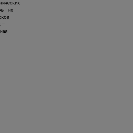
анических
в - не
ское
2 –
ьная