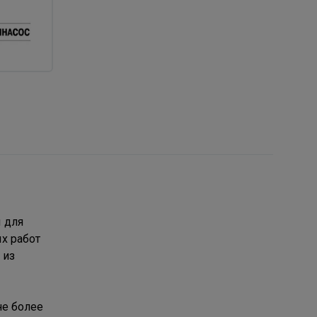
 для
х работ
 из
не более