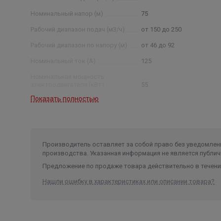
Номинальный напор (м)
75
Рабочий диапазон подач (м3/ч)
от 150 до 250
Рабочий диапазон по напору (м)
от 46 до 92
Номинальный ток (А)
125
Номинальная мощность
электродвигателя (кВт)
55
Показать полностью
Условный диаметр насоса (дюйм)
10
Диаметр насоса (мм)
235
Производитель оставляет за собой право без уведомлени
производства. Указанная информация не является публич
Предложение по продаже товара действительно в течение
Нашли ошибку в характеристиках или описании товара?