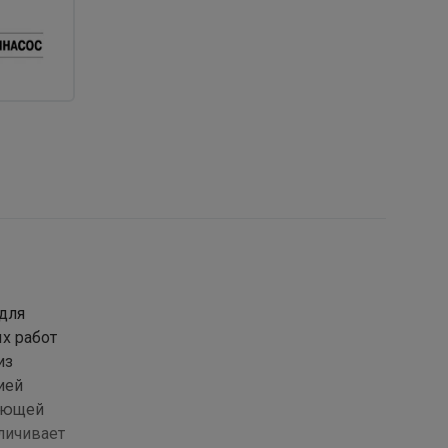
для
х работ
из
ией
веющей
личивает