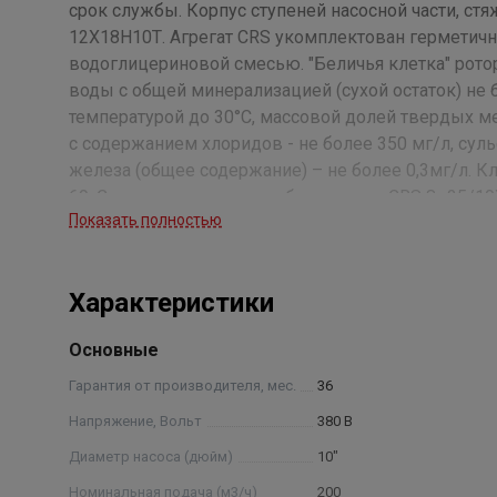
срок службы. Корпус ступеней насосной части, ст
12Х18Н10Т. Агрегат CRS укомплектован герметич
водоглицериновой смесью. "Беличья клетка" рото
воды с общей минерализацией (сухой остаток) не б
температурой до 30°С, массовой долей твердых ме
с содержанием хлоридов - не более 350 мг/л, сульф
железа (общее содержание) – не более 0,3мг/л. К
69. Структура условного обозначения: CRS 8- 25/1
Показать полностью
25 — номинальная подача, м3 /ч: 10— количество с
нержавеющей стали , нрк — нержавеющие рабочие 
отводы)) Примечание: * - параметры будут устано
Характеристики
Основные
Гарантия от производителя, мес.
36
Напряжение, Вольт
380 В
Диаметр насоса (дюйм)
10"
Номинальная подача (м3/ч)
200