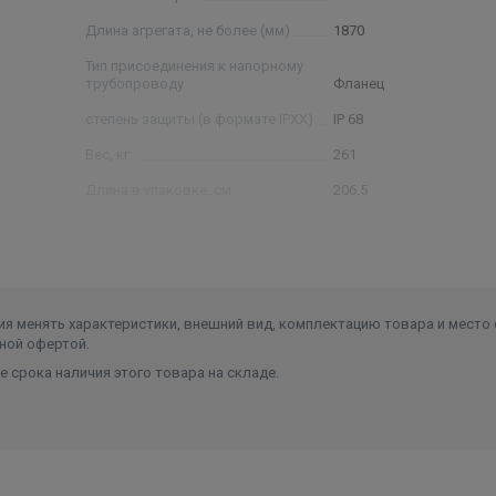
Длина агрегата, не более (мм)
1870
Тип присоединения к напорному
трубопроводу
Фланец
степень защиты (в формате IPXX)
IP 68
Вес, кг
261
Длина в упаковке, см.
206.5
Ширина в упаковке, см.
33
Высота в упаковке, см.
37.5
Вес в упаковке, кг
291
я менять характеристики, внешний вид, комплектацию товара и место 
ной офертой.
 срока наличия этого товара на складе.