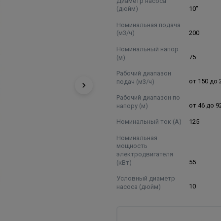
Диаметр насоса
(дюйм)
10"
Номинальная подача
(м3/ч)
200
Номинальный напор
(м)
75
Рабочий диапазон
подач (м3/ч)
от 150 до 
Рабочий диапазон по
напору (м)
от 46 до 9
Номинальный ток (А)
125
Номинальная
мощность
электродвигателя
(кВт)
55
Условный диаметр
насоса (дюйм)
10