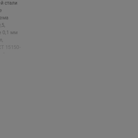
й стали
е
ъема
,5,
 0,1 мм
л,
СТ 15150-
юймах ;
з
леса,