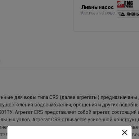
Ливнынасос
Все товары бренда
ы
ные для воды типа CRS (далее агрегаты) предназначены 
осуществления водоснабжения, орошения и других подобны
01ТУ. Агрегат CRS представляет собой агрегат, состоящий 
ельных узлов. Агрегат CRS отличается усиленной конструкц
полнением основных конструктивных элементов из нержа
ачительно уменьшает риск механических повреждений и уве