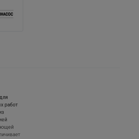
для
х работ
из
ией
веющей
личивает