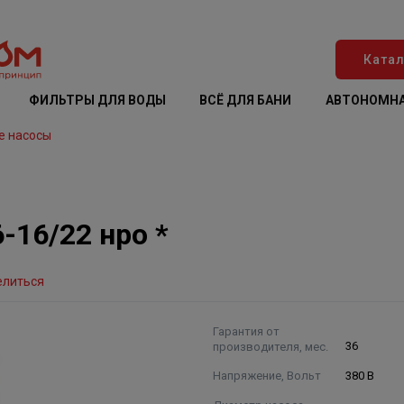
Катал
ФИЛЬТРЫ ДЛЯ ВОДЫ
ВСЁ ДЛЯ БАНИ
АВТОНОМНА
е насосы
-16/22 нро *
елиться
Гарантия от
производителя, мес.
36
Напряжение, Вольт
380 В