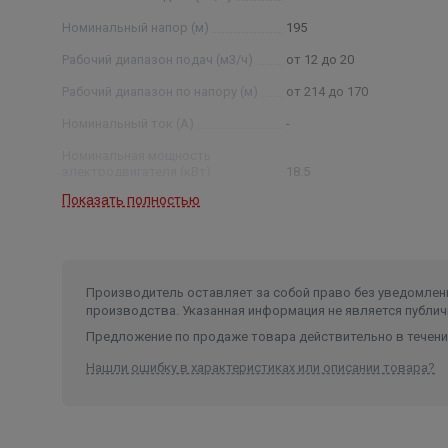
Номинальный напор (м)
195
Рабочий диапазон подач (м3/ч)
от 12 до 20
Рабочий диапазон по напору (м)
от 214 до 170
Номинальный ток (А)
-
Номинальная мощность
электродвигателя (кВт)
18.5
Показать полностью
Условный диаметр насоса (дюйм)
6
Диаметр насоса (мм)
145
Производитель оставляет за собой право без уведомлени
производства. Указанная информация не является публич
Предложение по продаже товара действительно в течение
Нашли ошибку в характеристиках или описании товара?