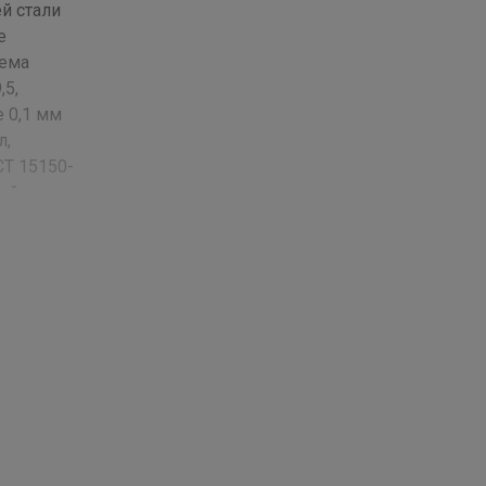
й стали
е
ъема
,5,
 0,1 мм
л,
СТ 15150-
юймах ;
з
леса,