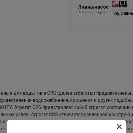
Ливнынасос
Все товары бренда
ы
ные для воды типа CRS (далее агрегаты) предназначены 
осуществления водоснабжения, орошения и других подобны
01ТУ. Агрегат CRS представляет собой агрегат, состоящий 
ельных узлов. Агрегат CRS отличается усиленной конструкц
полнением основных конструктивных элементов из нержа
ачительно уменьшает риск механических повреждений и уве