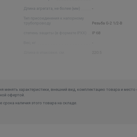
Длина агрегата, не более (мм)
-
Тип присоединения к напорному
трубопроводу
Резьба G-2 1/2-B
степень защиты (в формате IPXX)
IP 68
Вес, кг
-
Длина в упаковке, см.
220.5
Ширина в упаковке, см.
23
Высота в упаковке, см.
27.5
я менять характеристики, внешний вид, комплектацию товара и место 
ной офертой.
 срока наличия этого товара на складе.