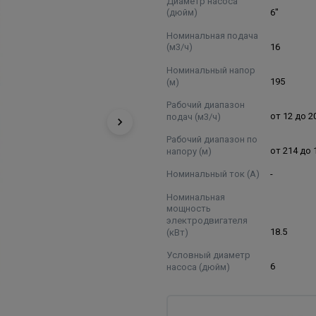
Диаметр насоса
(дюйм)
6"
Номинальная подача
(м3/ч)
16
Номинальный напор
(м)
195
Рабочий диапазон
подач (м3/ч)
от 12 до 2
Рабочий диапазон по
напору (м)
от 214 до 
Номинальный ток (А)
-
Номинальная
мощность
электродвигателя
(кВт)
18.5
Условный диаметр
насоса (дюйм)
6