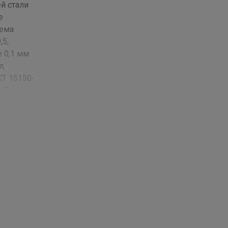
й стали
е
ъема
,5,
 0,1 мм
л,
СТ 15150-
юймах ;
з
леса,