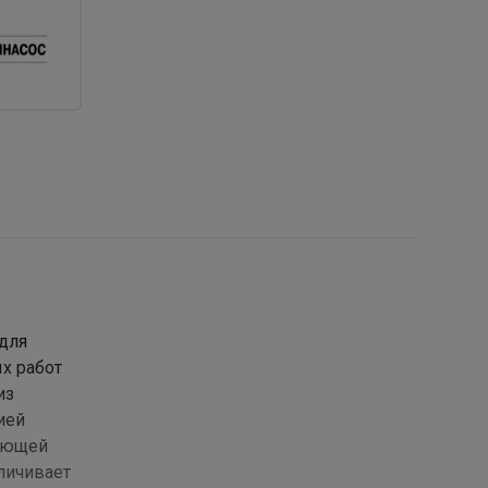
для
х работ
из
ией
веющей
личивает