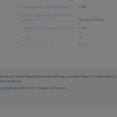
Длина агрегата, не более (мм)
1760
Тип присоединения к напорному
трубопроводу
Резьба СП-89-Д
степень защиты (в формате IPXX)
IP 68
Вес, кг
93
Длина в упаковке, см.
187.5
Ширина в упаковке, см.
23
Высота в упаковке, см.
27.5
Вес в упаковке, кг
113
я менять характеристики, внешний вид, комплектацию товара и место 
ной офертой.
 срока наличия этого товара на складе.