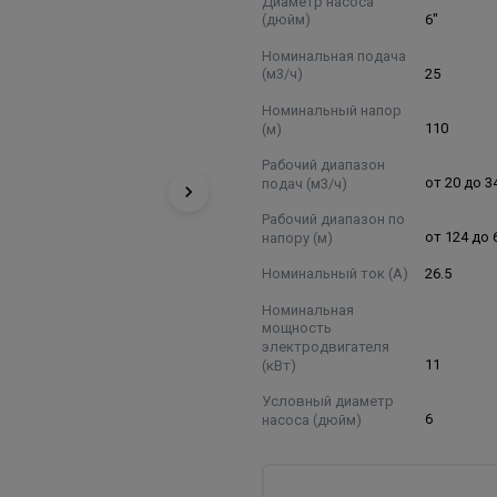
Диаметр насоса
(дюйм)
6"
Номинальная подача
(м3/ч)
25
Номинальный напор
(м)
110
Рабочий диапазон
подач (м3/ч)
от 20 до 3
Рабочий диапазон по
напору (м)
от 124 до 
Номинальный ток (А)
26.5
Номинальная
мощность
электродвигателя
(кВт)
11
Условный диаметр
насоса (дюйм)
6