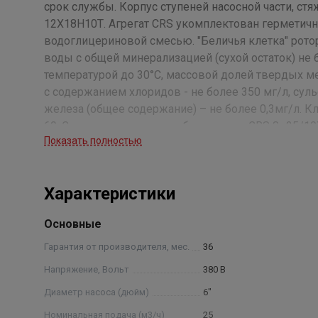
срок службы. Корпус ступеней насосной части, ст
12Х18Н10Т. Агрегат CRS укомплектован герметич
водоглицериновой смесью. "Беличья клетка" рото
воды с общей минерализацией (сухой остаток) не б
температурой до 30°С, массовой долей твердых ме
с содержанием хлоридов - не более 350 мг/л, сульф
железа (общее содержание) – не более 0,3мг/л. К
69. Структура условного обозначения: CRS 8- 25/1
Показать полностью
25 — номинальная подача, м3 /ч: 10— количество с
нержавеющей стали , нрк — нержавеющие рабочие 
отводы)) Примечание: * - параметры будут устано
Характеристики
Основные
Гарантия от производителя, мес.
36
Напряжение, Вольт
380 В
Диаметр насоса (дюйм)
6"
Номинальная подача (м3/ч)
25