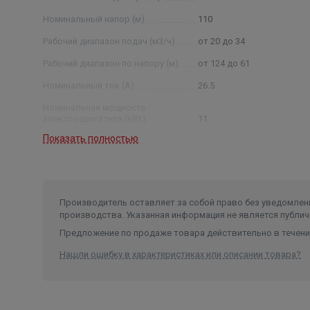
Номинальный напор (м)
110
Рабочий диапазон подач (м3/ч)
от 20 до 34
Рабочий диапазон по напору (м)
от 124 до 61
Номинальный ток (А)
26.5
Номинальная мощность
электродвигателя (кВт)
11
Показать полностью
Условный диаметр насоса (дюйм)
6
Диаметр насоса (мм)
145
Производитель оставляет за собой право без уведомлени
производства. Указанная информация не является публич
Предложение по продаже товара действительно в течение
Нашли ошибку в характеристиках или описании товара?