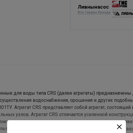
Ливнынасос
Все товары бренда
ы
ные для воды типа CRS (далее агрегаты) предназначены 
осуществления водоснабжения, орошения и других подобны
01ТУ. Агрегат CRS представляет собой агрегат, состоящий 
ельных узлов. Агрегат CRS отличается усиленной конструкц
полнением основных конструктивных элементов из нержа
ачительно уменьшает риск механических повреждений и уве