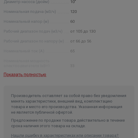
Диаметр насоса (дюйм)
10"
номинальная подача, м3 /ч; 50 — номинальный напор в
метрах водяного столба; нрк — нержавеющие рабочие
Номинальная подача (м3/ч)
120
колеса (нро — нержавеющие рабочие органы (рабочие
Номинальный напор (м)
60
колеса, отводы)) Примечание: * - параметры будут
Рабочий диапазон подач (м3/ч)
от 105 до 130
установлены после проведения испытания агрегатов.
Рабочий диапазон по напору (м)
от 66 до 56
Номинальный ток (А)
65
Номинальная мощность
электродвигателя (кВт)
33
Показать полностью
Условный диаметр насоса
(дюйм)
10
Диаметр насоса (мм)
235
Производитель оставляет за собой право без уведомления
Внутренний диаметр обсадной
менять характеристики, внешний вид, комплектацию
трубы скважины не менее/не
товара и место его производства. Указанная информация
более (мм)
250/301
не является публичной офертой.
Частота, (Гц)
50
Предложение по продаже товара действительно в течение
срока наличия этого товара на складе.
Количество фаз
3
Нашли ошибку в характеристиках или описании товара?