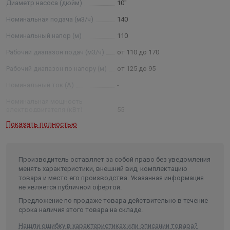
Диаметр насоса (дюйм)
10"
номинальная подача, м3 /ч; 50 — номинальный напор в
метрах водяного столба; нрк — нержавеющие рабочие
Номинальная подача (м3/ч)
140
колеса (нро — нержавеющие рабочие органы (рабочие
Номинальный напор (м)
110
колеса, отводы)) Примечание: * - параметры будут
Рабочий диапазон подач (м3/ч)
от 110 до 170
установлены после проведения испытания агрегатов.
Рабочий диапазон по напору (м)
от 125 до 95
Номинальный ток (А)
-
Номинальная мощность
электродвигателя (кВт)
55
Показать полностью
Условный диаметр насоса
(дюйм)
10
Диаметр насоса (мм)
235
Производитель оставляет за собой право без уведомления
Внутренний диаметр обсадной
менять характеристики, внешний вид, комплектацию
трубы скважины не менее/не
товара и место его производства. Указанная информация
более (мм)
250/301
не является публичной офертой.
Частота, (Гц)
50
Предложение по продаже товара действительно в течение
срока наличия этого товара на складе.
Количество фаз
3
Нашли ошибку в характеристиках или описании товара?