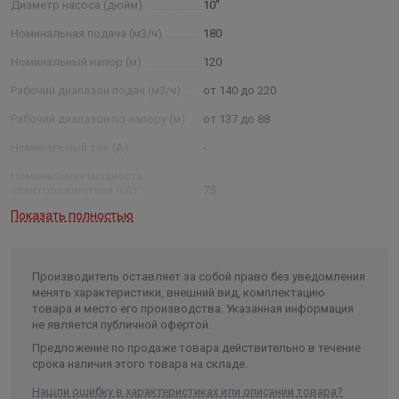
Диаметр насоса (дюйм)
10"
номинальная подача, м3 /ч; 50 — номинальный напор в
метрах водяного столба; нрк — нержавеющие рабочие
Номинальная подача (м3/ч)
180
колеса (нро — нержавеющие рабочие органы (рабочие
Номинальный напор (м)
120
колеса, отводы)) Примечание: * - параметры будут
Рабочий диапазон подач (м3/ч)
от 140 до 220
установлены после проведения испытания агрегатов.
Рабочий диапазон по напору (м)
от 137 до 88
Номинальный ток (А)
-
Номинальная мощность
электродвигателя (кВт)
75
Показать полностью
Условный диаметр насоса
(дюйм)
10
Диаметр насоса (мм)
235
Производитель оставляет за собой право без уведомления
Внутренний диаметр обсадной
менять характеристики, внешний вид, комплектацию
трубы скважины не менее/не
товара и место его производства. Указанная информация
более (мм)
250/301
не является публичной офертой.
Частота, (Гц)
50
Предложение по продаже товара действительно в течение
срока наличия этого товара на складе.
Количество фаз
3
Нашли ошибку в характеристиках или описании товара?