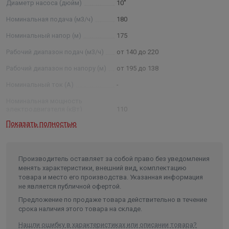
Диаметр насоса (дюйм)
10"
номинальная подача, м3 /ч; 50 — номинальный напор в
метрах водяного столба; нрк — нержавеющие рабочие
Номинальная подача (м3/ч)
180
колеса (нро — нержавеющие рабочие органы (рабочие
Номинальный напор (м)
175
колеса, отводы)) Примечание: * - параметры будут
Рабочий диапазон подач (м3/ч)
от 140 до 220
установлены после проведения испытания агрегатов.
Рабочий диапазон по напору (м)
от 195 до 138
Номинальный ток (А)
-
Номинальная мощность
электродвигателя (кВт)
110
Показать полностью
Условный диаметр насоса
(дюйм)
10
Диаметр насоса (мм)
235
Производитель оставляет за собой право без уведомления
Внутренний диаметр обсадной
менять характеристики, внешний вид, комплектацию
трубы скважины не менее/не
товара и место его производства. Указанная информация
более (мм)
250/301
не является публичной офертой.
Частота, (Гц)
50
Предложение по продаже товара действительно в течение
срока наличия этого товара на складе.
Количество фаз
3
Нашли ошибку в характеристиках или описании товара?