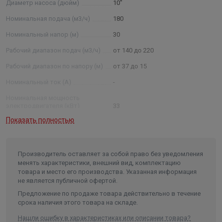
Диаметр насоса (дюйм)
10"
номинальная подача, м3 /ч; 50 — номинальный напор в
метрах водяного столба; нрк — нержавеющие рабочие
Номинальная подача (м3/ч)
180
колеса (нро — нержавеющие рабочие органы (рабочие
Номинальный напор (м)
30
колеса, отводы)) Примечание: * - параметры будут
Рабочий диапазон подач (м3/ч)
от 140 до 220
установлены после проведения испытания агрегатов.
Рабочий диапазон по напору (м)
от 37 до 15
Номинальный ток (А)
-
Номинальная мощность
электродвигателя (кВт)
33
Показать полностью
Условный диаметр насоса
(дюйм)
10
Диаметр насоса (мм)
235
Производитель оставляет за собой право без уведомления
Внутренний диаметр обсадной
менять характеристики, внешний вид, комплектацию
трубы скважины не менее/не
товара и место его производства. Указанная информация
более (мм)
250/301
не является публичной офертой.
Частота, (Гц)
50
Предложение по продаже товара действительно в течение
срока наличия этого товара на складе.
Количество фаз
3
Нашли ошибку в характеристиках или описании товара?