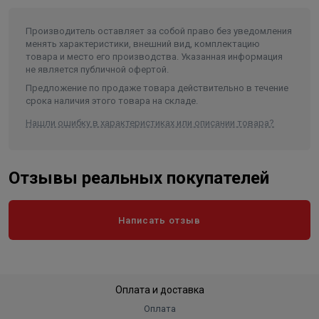
Диаметр насоса (мм)
189
Производитель оставляет за собой право без уведомления
Внутренний диаметр обсадной
менять характеристики, внешний вид, комплектацию
трубы скважины не менее/не
товара и место его производства. Указанная информация
более (мм)
200/250
не является публичной офертой.
Частота, (Гц)
50
Предложение по продаже товара действительно в течение
срока наличия этого товара на складе.
Количество фаз
3
Нашли ошибку в характеристиках или описании товара?
Длина агрегата, не более (мм)
820
Тип присоединения к напорному
трубопроводу
Резьба G-3-B
Отзывы реальных покупателей
степень защиты (в формате IPXX)
IP 68
Вес, кг
50
Написать отзыв
Длина в упаковке, см.
82
Ширина в упаковке, см.
18.9
Высота в упаковке, см.
18.9
Оплата и доставка
Вес в упаковке, кг
50
Оплата