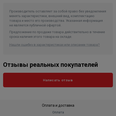
Диаметр насоса (мм)
189
Производитель оставляет за собой право без уведомления
Внутренний диаметр обсадной
менять характеристики, внешний вид, комплектацию
трубы скважины не менее/не
товара и место его производства. Указанная информация
более (мм)
200/250
не является публичной офертой.
Частота, (Гц)
50
Предложение по продаже товара действительно в течение
срока наличия этого товара на складе.
Количество фаз
3
Нашли ошибку в характеристиках или описании товара?
Длина агрегата, не более (мм)
1200
Тип присоединения к напорному
трубопроводу
Резьба G-3-B
Отзывы реальных покупателей
степень защиты (в формате IPXX)
IP 68
Вес, кг
78
Написать отзыв
Длина в упаковке, см.
120
Ширина в упаковке, см.
18.9
Высота в упаковке, см.
18.9
Оплата и доставка
Вес в упаковке, кг
78
Оплата