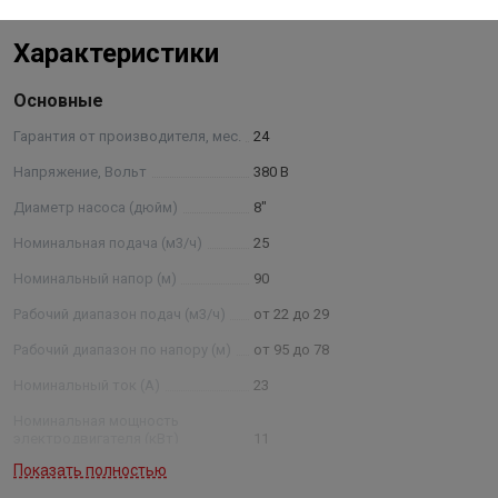
механических примесей – не более 0,01% с размером
не более 0,1 мм, с содержанием хлоридов - не более
Характеристики
350 мг/л, сульфатов - не более 500 мг/л, сероводорода
- не более 1,5 мг/л, железа (общее содержание) – не
Основные
более 0,3мг/л. Климатическое исполнение У, категория
размещения 5 по ГОСТ 15150-69. Структура условного
Гарантия от производителя, мес.
24
обозначения: ЭЦВ 12-160-50 нро ЭЦВ —тип агрегата; 12
Напряжение, Вольт
380 В
— условный диаметр насоса в дюймах ; 160 —
Диаметр насоса (дюйм)
8"
номинальная подача, м3 /ч; 50 — номинальный напор в
метрах водяного столба; нрк — нержавеющие рабочие
Номинальная подача (м3/ч)
25
колеса (нро — нержавеющие рабочие органы (рабочие
Номинальный напор (м)
90
колеса, отводы)) Примечание: * - параметры будут
Рабочий диапазон подач (м3/ч)
от 22 до 29
установлены после проведения испытания агрегатов.
Рабочий диапазон по напору (м)
от 95 до 78
Номинальный ток (А)
23
Номинальная мощность
электродвигателя (кВт)
11
Показать полностью
Условный диаметр насоса
(дюйм)
8