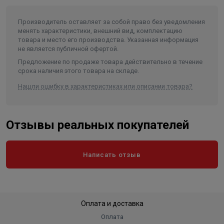
Диаметр насоса (мм)
189
Производитель оставляет за собой право без уведомления
Внутренний диаметр обсадной
менять характеристики, внешний вид, комплектацию
трубы скважины не менее/не
товара и место его производства. Указанная информация
более (мм)
200/250
не является публичной офертой.
Частота, (Гц)
50
Предложение по продаже товара действительно в течение
срока наличия этого товара на складе.
Количество фаз
3
Нашли ошибку в характеристиках или описании товара?
Длина агрегата, не более (мм)
1755
Тип присоединения к напорному
трубопроводу
Резьба G-3-B
Отзывы реальных покупателей
степень защиты (в формате IPXX)
IP 68
Вес, кг
153,5
Написать отзыв
Длина в упаковке, см.
175.5
Ширина в упаковке, см.
18.9
Высота в упаковке, см.
18.9
Оплата и доставка
Вес в упаковке, кг
153,5
Оплата