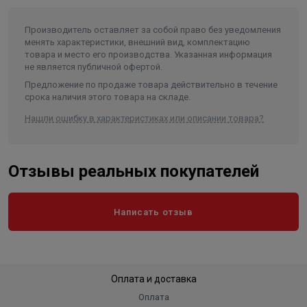
Диаметр насоса (мм)
189
Производитель оставляет за собой право без уведомления
Внутренний диаметр обсадной
менять характеристики, внешний вид, комплектацию
трубы скважины не менее/не
товара и место его производства. Указанная информация
более (мм)
200/250
не является публичной офертой.
Частота, (Гц)
50
Предложение по продаже товара действительно в течение
срока наличия этого товара на складе.
Количество фаз
3
Нашли ошибку в характеристиках или описании товара?
Длина агрегата, не более (мм)
950
Тип присоединения к напорному
трубопроводу
Резьба G-3-B
Отзывы реальных покупателей
степень защиты (в формате IPXX)
IP 68
Вес, кг
58
Написать отзыв
Длина в упаковке, см.
95
Ширина в упаковке, см.
18.9
Высота в упаковке, см.
18.9
Оплата и доставка
Вес в упаковке, кг
58
Оплата