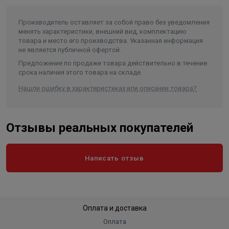
Диаметр насоса (мм)
189
Производитель оставляет за собой право без уведомления
Внутренний диаметр обсадной
менять характеристики, внешний вид, комплектацию
трубы скважины не менее/не
товара и место его производства. Указанная информация
более (мм)
200/250
не является публичной офертой.
Частота, (Гц)
50
Предложение по продаже товара действительно в течение
срока наличия этого товара на складе.
Количество фаз
3
Нашли ошибку в характеристиках или описании товара?
Длина агрегата, не более (мм)
2580
Тип присоединения к напорному
трубопроводу
Резьба СП-114-Д
Отзывы реальных покупателей
степень защиты (в формате IPXX)
IP 68
Вес, кг
235
Написать отзыв
Длина в упаковке, см.
243.5
Ширина в упаковке, см.
28
Высота в упаковке, см.
32.5
Оплата и доставка
Вес в упаковке, кг
257,8
Оплата