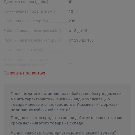
Диаметр насоса (дюйм)
6"
дюймах; 10 — номинальная подача, м3 /ч: 10—
количество секций в насосе.
Номинальная подача (м3/ч)
10
Примечание: * - параметры будут установлены после
Номинальный напор (м)
235
проведения испытания агрегатов.
Рабочий диапазон подач (м3/ч)
от 8 до 15
Рабочий диапазон по напору (м)
от 230 до 150
Номинальный ток (А)
-
Номинальная мощность
электродвигателя (кВт)
11
Показать полностью
Условный диаметр насоса
(дюйм)
6
Диаметр насоса (мм)
145
Производитель оставляет за собой право без уведомления
Внутренний диаметр обсадной
менять характеристики, внешний вид, комплектацию
трубы скважины не менее/не
товара и место его производства. Указанная информация
более (мм)
150/200
не является публичной офертой.
Частота, (Гц)
50
Предложение по продаже товара действительно в течение
срока наличия этого товара на складе.
Количество фаз
3
Нашли ошибку в характеристиках или описании товара?