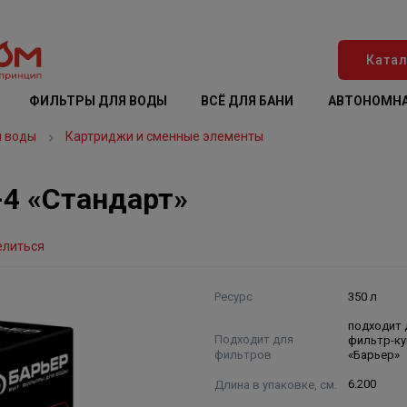
Катал
ФИЛЬТРЫ ДЛЯ ВОДЫ
ВСЁ ДЛЯ БАНИ
АВТОНОМНА
я воды
Картриджи и сменные элементы
-4 «Стандарт»
елиться
Ресурс
350 л
подходит 
Подходит для
фильтр-к
фильтров
«Барьер»
Длина в упаковке, см.
6.200