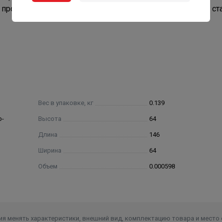
 протекания воды через фильтр. Тем самым достигается ст
Вес в упаковке, кг
0.139
р-
Высота
64
Длина
146
Ширина
64
Объем
0.000598
я менять характеристики, внешний вид, комплектацию товара и место 