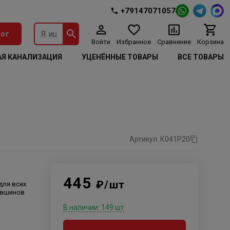
+79147071057
ог
Войти
Избранное
Сравнение
Корзина
Я КАНАЛИЗАЦИЯ
УЦЕНЁННЫЕ ТОВАРЫ
ВСЕ ТОВАРЫ
Артикул: К041Р20
445
₽/шт
для всех
увшинов
В наличии: 149 шт