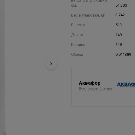
Высота в упаковке,
см.
51.300
Вес в упаковке, кг
3.742
Высота
513
Длина
149
Ширина
149
Объем
0.011389
Аквафор
Все товары бренда