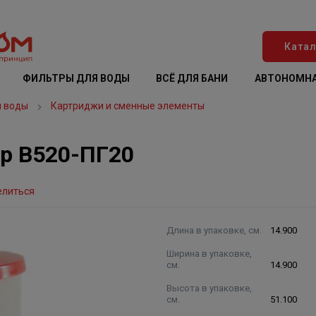
Катал
ФИЛЬТРЫ ДЛЯ ВОДЫ
ВСЁ ДЛЯ БАНИ
АВТОНОМНА
я воды
Картриджи и сменные элементы
р В520-ПГ20
елиться
Длина в упаковке, см.
14.900
Ширина в упаковке,
см.
14.900
Высота в упаковке,
см.
51.100