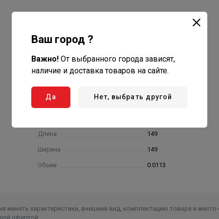
Ваш город ?
Важно!
От выбранного города зависят,
наличие и доставка товаров на сайте.
Да
Нет, выбрать другой
Высота
511
Длина
149
Ширина
149
Объем
0.0113
я менять характеристики, внешний вид, комплектацию товара и место 
ной офертой.