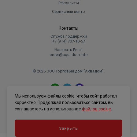
10 °С) с насосом VRS 25/4, кВт
Реквизиты
Тепловая мощность смесительного узла (Δt =
Сервисный центр
20
10 °С) с насосом VRS 25/6, кВт
Межосевое расстояние выходов, мм
200
Контакты
Монтажная длина насоса, мм
180
Служба поддержки
+7 (914) 707‑10‑57
Температура рабочей среды, °С
90
Рабочее давление, бар
10
Написать Email
order@aquadom.info
Управляющее напряжение сервопривода, °С
10
Присоединительный размер
G 1"
© 2026 ООО Торговый дом "Аквадом".
Средний полный срок службы, лет
15
.
Мы используем файлы cookie, чтобы сайт работал
Политика конфиденциальности
корректно. Продолжая пользоваться сайтом, вы
соглашаетесь на использование
файлов cookie
.
Закрыть