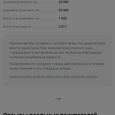
Длина в упаковке, см.
23.000
клапаном Верхний гидравлический блок, включающий
Ширина в упаковке, см.
29.500
автоматический клапан для удаления воздуха 1/2" и
контрольный термометр от 0 °С до 80 °С .Крепежная
Высота в упаковке, см.
7.000
скоба для смесительного узла Термостатическая
Вес в упаковке, кг
2.517
головка с погружным температурным датчиком.
Производитель оставляет за собой право без уведомления
менять характеристики, внешний вид, комплектацию
товара и место его производства. Указанная информация
не является публичной офертой.
Предложение по продаже товара действительно в течение
срока наличия этого товара на складе.
Нашли ошибку в характеристиках или описании товара?