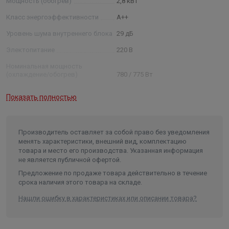
Мощность (обогрев)
2,8 кВт
Класс энергоэффективности
А++
Уровень шума внутреннего блока
29 дБ
Электопитание
220 В
Номинальная мощность
(охлаждение/обогрев)
780 / 775 Вт
Размеры внутреннего блока
Показать полностью
(ШхВхГ)
790 х 275 х 200 мм
Размеры внешнего блока (ШхВхГ)
776 х 540 х 320
Вес нетто/брутто внутреннего
Производитель оставляет за собой право без уведомления
блока
9 кг
менять характеристики, внешний вид, комплектацию
товара и место его производства. Указанная информация
Вес нетто/брутто внешнего
не является публичной офертой.
блока
26,5 кг
Предложение по продаже товара действительно в течение
Диаметр труб (жидкость/газ)
1/4"-3/8"
срока наличия этого товара на складе.
Нашли ошибку в характеристиках или описании товара?