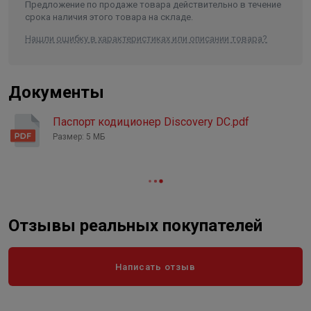
Предложение по продаже товара действительно в течение
Вес нетто/брутто внутреннего
срока наличия этого товара на складе.
блока
7,5 кг / 9,5 кг
Нашли ошибку в характеристиках или описании товара?
Вес нетто/брутто внешнего
блока
21 кг / 23,5 кг
Диаметр труб (жидкость/газ)
6,35 (1/4")/9,52 (3/8")
Документы
Тип и масса предзаправленого
хладагента
0,44 кг
Паспорт кодиционер Discovery DC.pdf
Длина в упаковке, см.
Размер: 5 МБ
30.000
Ширина в упаковке, см.
24.000
Высота в упаковке, см.
75.000
Вес в упаковке, кг
30.000
Отзывы реальных покупателей
Написать отзыв