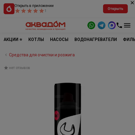
Открыть в приложении
Открыть
1
АКЦИИ ⭐
КОТЛЫ
НАСОСЫ
ВОДОНАГРЕВАТЕЛИ
ФИЛЬ
Средства для очистки и розжига
нет отзывов