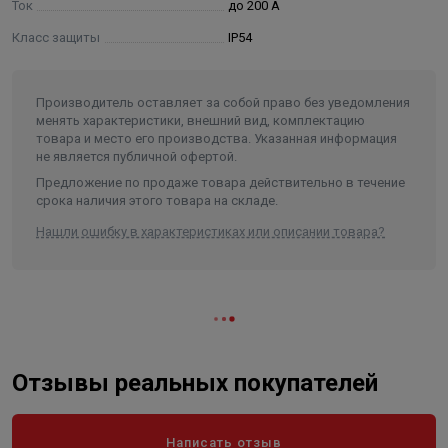
Ток
до 200 А
дистанционное управление по линии связи, запуск/
Класс защиты
IP54
останов двигателя осуществляется командами
оператора согласно протокола Modbus RTU.
Производитель оставляет за собой право без уведомления
менять характеристики, внешний вид, комплектацию
СУиЗ соответствует климатическому исполнению У2
товара и место его производства. Указанная информация
не является публичной офертой.
или УХЛ4 по ГОСТ15150-69. ( У2 - эксплуатация в
Предложение по продаже товара действительно в течение
неотапливаемых помещениях или под навесом при
срока наличия этого товара на складе.
температуре окружающего воздуха от минус 40 до
Нашли ошибку в характеристиках или описании товара?
плюс 40°С и относительной влажности 100% при 25 С.
Степень защиты СУиЗ от воды и пыли - IP54 по ГОСТ
14254-96. По степени защиты человека от поражения
электрическим током СУиЗ относится к классу 1 по
ГОСТ 12.2.007.0 -75.
Отзывы реальных покупателей
ФУНКЦИИ АВТОМАТИЧЕСКОГО РЕЖИМА РАБОТЫ
Написать отзыв