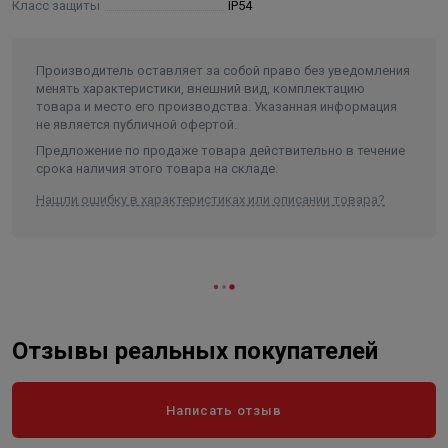
Класс защиты
IP54
дополнительная защита от перегреваd узлов насосного
агрегата (до 8 точек контроля);
защита электродвигателя и насоса от «сухого» хода;
Производитель оставляет за собой право без уведомления
контроль активной мощности двигателя.
менять характеристики, внешний вид, комплектацию
товара и место его производства. Указанная информация
не является публичной офертой.
· автоматическое управление насосными
Предложение по продаже товара действительно в течение
агрегатами в процессе налива/слива жидкостей в
срока наличия этого товара на складе.
емкости - автоматическое поддержание уровня воды в
Нашли ошибку в характеристиках или описании товара?
резервуаре;
· автоматическое осушение дренажного приямка
по датчикам уровня;
· удаленное управление насосными агрегатами по
Отзывы реальных покупателей
проводной линии связи (RS-485, протокол Modbus
RTU/ASCII), беспроводное управление и мониторинг по
каналам GSM или радиоканалу 433МГц и управление по
Написать отзыв
командам из SMS-сообщений;