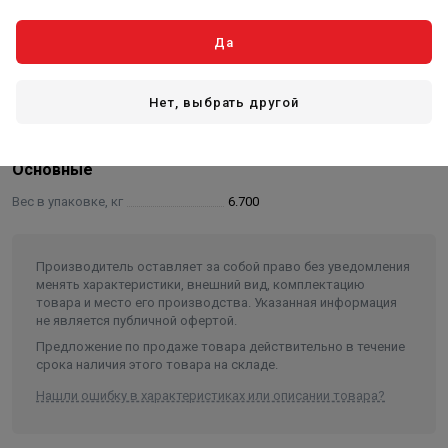
процесса горения в печи.
Размер(ДхШхВ) - 167х207х200мм
Да
Размер в упаковке(ДхШхВ) - 170х210х203мм
Масса - 6,7 кг
Нет, выбрать другой
Характеристики
Основные
Вес в упаковке, кг
6.700
Производитель оставляет за собой право без уведомления
менять характеристики, внешний вид, комплектацию
товара и место его производства. Указанная информация
не является публичной офертой.
Предложение по продаже товара действительно в течение
срока наличия этого товара на складе.
Нашли ошибку в характеристиках или описании товара?