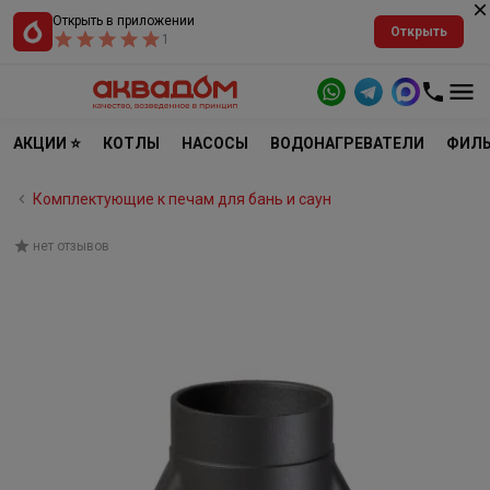
Открыть в приложении
Открыть
1
АКЦИИ ⭐
КОТЛЫ
НАСОСЫ
ВОДОНАГРЕВАТЕЛИ
ФИЛЬ
Комплектующие к печам для бань и саун
нет отзывов