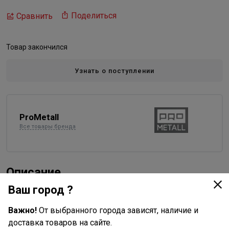
Поделиться
Сравнить
Товар закончился
Узнать о поступлении
ProMetall
Все товары бренда
Описание
Ваш город ?
Стартовый дымоход разборный с шибером из
жаропрочного чугуна ЧХ1.
Важно!
От выбранного города зависят, наличие и
Шибер предназначен для регулирования интенсивности
доставка товаров на сайте.