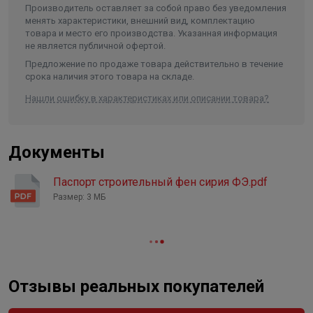
Производитель оставляет за собой право без уведомления
Фен весит всего 800 г. Его легко и безопасно
менять характеристики, внешний вид, комплектацию
использовать. А закрытая рукоятка позволяет
товара и место его производства. Указанная информация
обезопасить руку.
не является публичной офертой.
Устройство поставляется в кейсе, обеспечивая
Предложение по продаже товара действительно в течение
срока наличия этого товара на складе.
удобство хранения и транспортировки.
Промышленный фен РЕСАНТА ФЭ-2000ЭК пригодится
Нашли ошибку в характеристиках или описании товара?
на стройке, в гараже и даже дома. Это функциональное
устройство, с помощью которого можно паять с
применением припоев на основе олова и серебра;
Документы
сваривать изделия из ПВХ, акрилового пластика,
полистирола; быстро сушить краску, клей; удалять
Паспорт строительный фен сирия ФЭ.pdf
герметики, лакокрасочные материалы, размораживать
Размер: 3 МБ
двигатели и водопроводы.
Гарантия 5 лет.
Комплектация:
Отзывы реальных покупателей