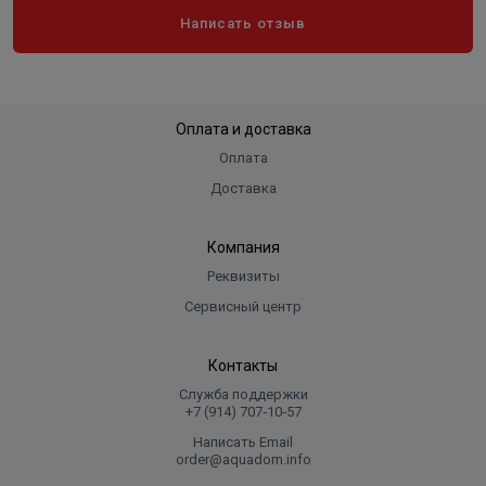
Строительный фен - 1 шт;
Написать отзыв
Насадки - 4 шт;
Скребок с треугольным лезвием - 1 шт;
Руководство по эксплуатации.
Оплата и доставка
Оплата
Доставка
Компания
Реквизиты
Сервисный центр
Контакты
Служба поддержки
+7 (914) 707‑10‑57
Написать Email
order@aquadom.info