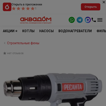
Открыть в приложении
Открыть
1
АКЦИИ ⭐
КОТЛЫ
НАСОСЫ
ВОДОНАГРЕВАТЕЛИ
ФИЛЬ
Строительные фены
нет отзывов