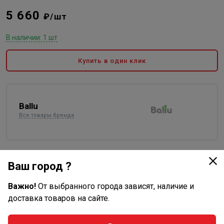
5 660
₽/шт
В наличии: 1 шт
Купить в один клик
Ballu
Все товары бренда
Ваш город ?
Доставка
Важно!
От выбранного города зависят, наличие и
Стоимость и способы доставки будут доступны при
доставка товаров на сайте.
оформлении заказа.