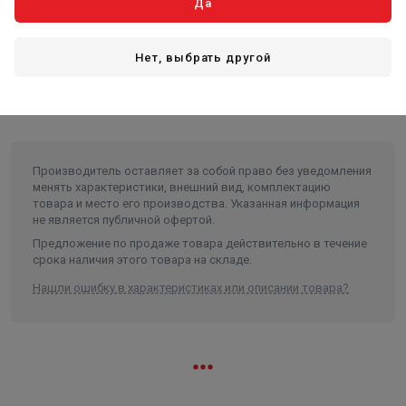
Да
Описание
Нет, выбрать другой
!!!Причина уценки, желтое пятно над дисплеем, корпус
в царапинах . Упаковка заводская, поврежденная!!!
Производитель оставляет за собой право без уведомления
менять характеристики, внешний вид, комплектацию
товара и место его производства. Указанная информация
не является публичной офертой.
Предложение по продаже товара действительно в течение
срока наличия этого товара на складе.
Нашли ошибку в характеристиках или описании товара?