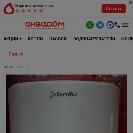
Открыть в приложении
Открыть
1
АКЦИИ ⭐
КОТЛЫ
НАСОСЫ
ВОДОНАГРЕВАТЕЛИ
ФИЛЬ
Разное
нет отзывов