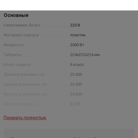
Характеристики
Основные
Напряжение, Вольт
220 В
Материал корпуса
пластик
Мощность
2000 Вт
Габариты
224х223х224 мм
Класс защиты
II класс
Длина в упаковке, см.
23.000
Ширина в упаковке, см.
23.000
Высота в упаковке, см.
24.200
Вес в упаковке, кг
2.270
Высота
242
Показать полностью
Длина
223
Ширина
224