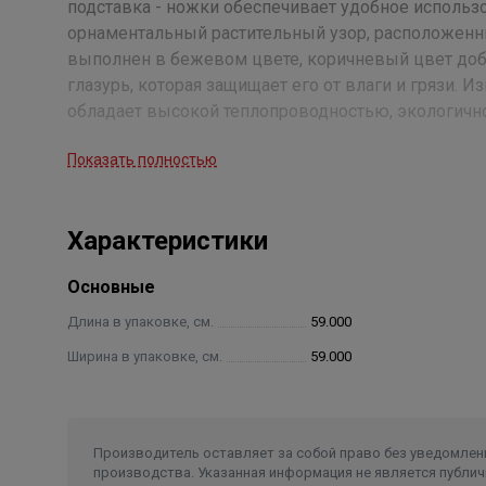
подставка - ножки обеспечивает удобное использ
орнаментальный растительный узор, расположенны
выполнен в бежевом цвете, коричневый цвет доба
глазурь, которая защищает его от влаги и грязи.
обладает высокой теплопроводностью, экологично
Показать полностью
Конструктивные особенности
Благодаря большой и удобной горловине возможн
тандыра. Это даёт возможность приготовить от 10
Характеристики
тандыра позволяет заложить больше дров, что да
повторную закладку пищи для приготовления, без
Основные
комплектацию имеет большую рабочую поверхност
кочерга, позволяет удобно справляться как с боль
Длина в упаковке, см.
59.000
кожи рук с жаром от углей и огня. Имея плотно 
Ширина в упаковке, см.
59.000
поддерживает высокую температуру. Это позволя
мяса (свиная рулька и баранья нога).
Толщина стенки 6 см.
Производитель оставляет за собой право без уведомлени
производства. Указанная информация не является публич
Комплектация: