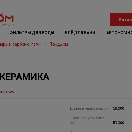
Катал
ФИЛЬТРЫ ДЛЯ ВОДЫ
ВСЁ ДЛЯ БАНИ
АВТОНОМНА
дыры и барбекю, печи
Тандыры
ОКЕРАМИКА
елиться
Длина в упаковке, см.
59.000
Ширина в упаковке,
см.
59.000