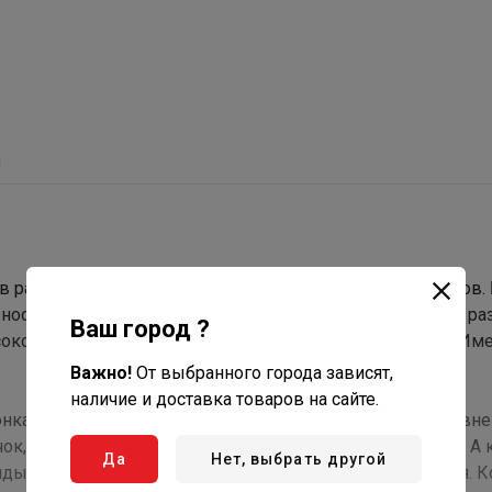
ы
 в разогретом состоянии держит тепло в течение 2-4 часов
ость приготовить за один розжиг до 5 кг. мяса и много р
Ваш город ?
окой теплопроводностью, экологичностью, прочность. Име
Важно!
От выбранного города зависят,
наличие и доставка товаров на сайте.
чонка большого объёма. Тандыр имеет крышки двух уровне
к, позволяет не терять тепло при открывании тандыра. А
Да
Нет, выбрать другой
дыр и закладывать в него продукты для приготовления. К