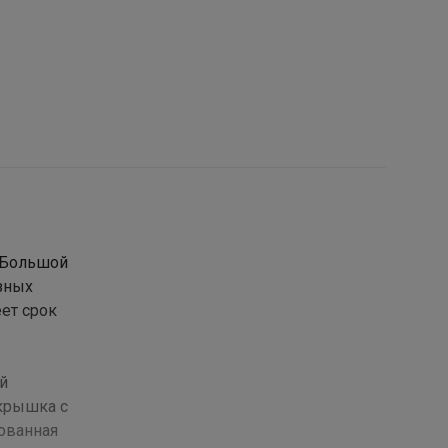
. Большой
азных
ет срок
й
 крышка с
ованная