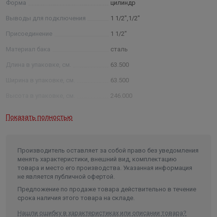
Форма
цилиндр
Выводы для подключения
1 1/2",1/2"
Присоединение
1 1/2"
Материал бака
сталь
Длина в упаковке, см.
63.500
Ширина в упаковке, см.
63.500
Высота в упаковке, см.
246.000
Вес в упаковке, кг
160.000
Показать полностью
Производитель оставляет за собой право без уведомления
менять характеристики, внешний вид, комплектацию
товара и место его производства. Указанная информация
не является публичной офертой.
Предложение по продаже товара действительно в течение
срока наличия этого товара на складе.
Нашли ошибку в характеристиках или описании товара?