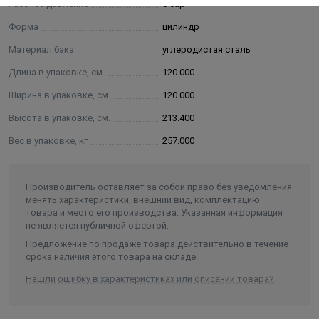
Рабочее давление
6 бар
Форма
цилиндр
Материал бака
углеродистая сталь
Длина в упаковке, см.
120.000
Ширина в упаковке, см.
120.000
Высота в упаковке, см.
213.400
Вес в упаковке, кг
257.000
Производитель оставляет за собой право без уведомления
менять характеристики, внешний вид, комплектацию
товара и место его производства. Указанная информация
не является публичной офертой.
Предложение по продаже товара действительно в течение
срока наличия этого товара на складе.
Нашли ошибку в характеристиках или описании товара?