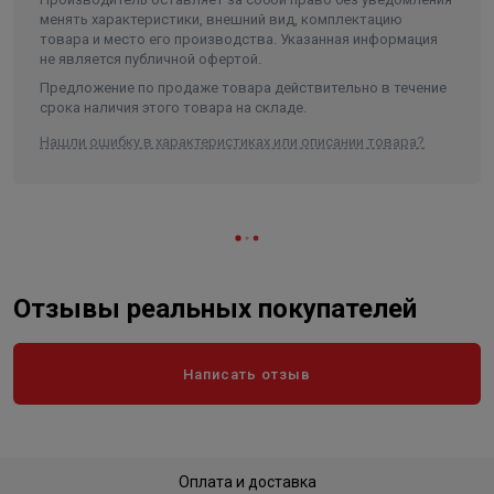
менять характеристики, внешний вид, комплектацию
Высота
33
товара и место его производства. Указанная информация
не является публичной офертой.
Длина
1000
Предложение по продаже товара действительно в течение
Ширина
33
срока наличия этого товара на складе.
Объем
0.001089
Нашли ошибку в характеристиках или описании товара?
Отзывы реальных покупателей
Написать отзыв
Оплата и доставка