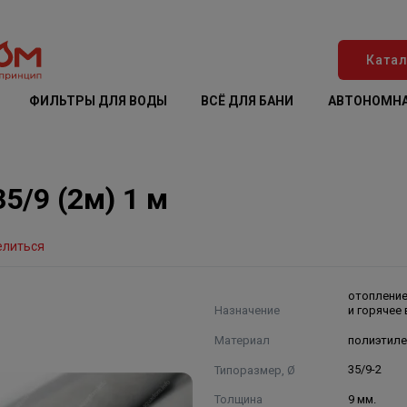
Катал
ФИЛЬТРЫ ДЛЯ ВОДЫ
ВСЁ ДЛЯ БАНИ
АВТОНОМНА
5/9 (2м) 1 м
елиться
отопление
Назначение
и горячее
Материал
полиэтиле
Типоразмер, Ø
35/9-2
Толщина
9 мм.