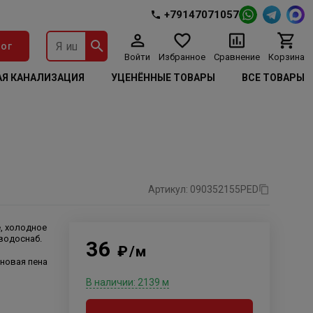
+79147071057
ог
Войти
Избранное
Сравнение
Корзина
Я КАНАЛИЗАЦИЯ
УЦЕНЁННЫЕ ТОВАРЫ
ВСЕ ТОВАРЫ
Артикул: 090352155PED
, холодное
 водоснаб.
36
₽/м
новая пена
В наличии: 2139 м