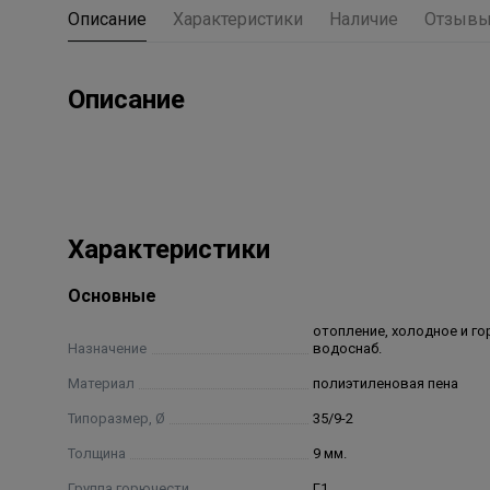
Описание
Характеристики
Наличие
Отзыв
Описание
Характеристики
Основные
отопление, холодное и го
Назначение
водоснаб.
Материал
полиэтиленовая пена
Типоразмер, Ø
35/9-2
Толщина
9 мм.
Группа горючести
Г1