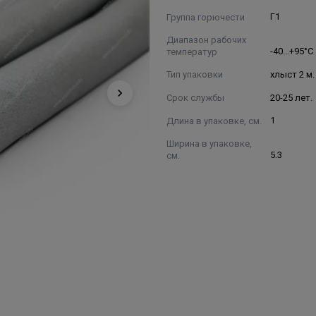
Группа горючести
Г1
Диапазон рабочих
температур
-40...+95°С
Тип упаковки
хлыст 2 м.
Срок службы
20-25 лет.
Длина в упаковке, см.
1
Ширина в упаковке,
см.
5.3