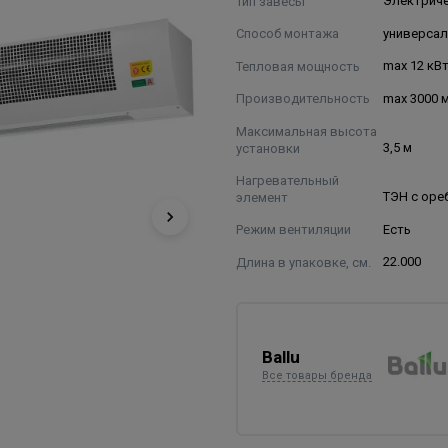
Тип завесы
Электрич
Способ монтажа
универса
Тепловая мощность
max 12 кВ
Производительность
max 3000 
Максимальная высота
установки
3,5 м
Нагревательный
элемент
ТЭН с оре
Режим вентиляции
Есть
Длина в упаковке, см.
22.000
Ballu
Все товары бренда