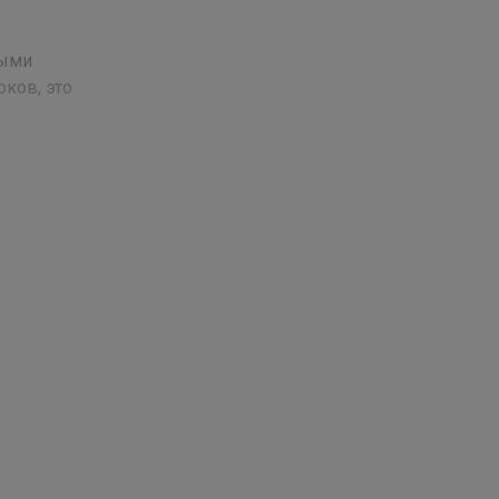
выми
ков, это