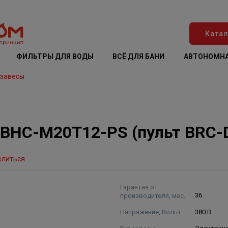
Катал
ФИЛЬТРЫ ДЛЯ ВОДЫ
ВСЁ ДЛЯ БАНИ
АВТОНОМНА
 завесы
" BHC-M20T12-PS (пульт BRC-
елиться
Гарантия от
производителя, мес.
36
Напряжение, Вольт
380 В