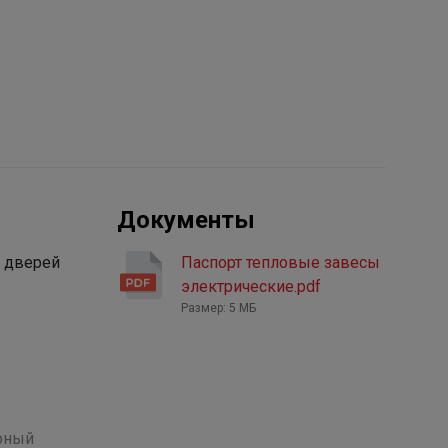
Документы
х дверей
Паспорт тепловые завесы
электрические.pdf
Размер: 5 МБ
рный