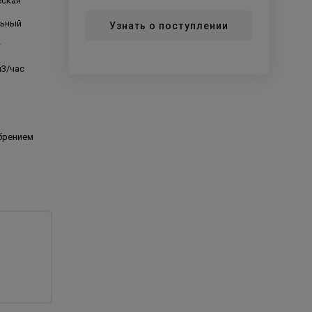
еская
льный
Узнать о поступлении
т
м3/час
брением