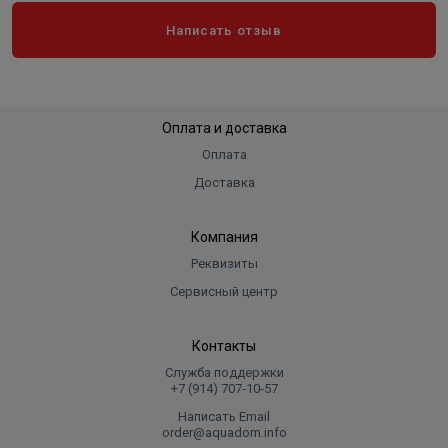
Бесшумный механизм работы за счёт
Написать отзыв
усовершенствованной конструкции тепловентилятора
Функциональные особенности
Оплата и доставка
Три режима работы
Оплата
Два режима мощности обогрева: полный режим и
Доставка
режим половинной мощности
Встроенный термостат
Компания
Высоконадежный нагревательный элемент
обеспечивает мгновенный нагрев помещения
Реквизиты
Датчик защиты от перегрева
Сервисный центр
Режимы работы
Контакты
Служба поддержки
Тепловентилятор Electrolux EFH/S-1115 может работать
+7 (914) 707‑10‑57
в трёх режимах:
Написать Email
order@aquadom.info