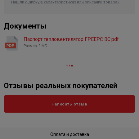
Вес в упаковке, кг
15.000
Нашли ошибку в характеристиках или описании товара?
Высота
655
Длина
610
Документы
Ширина
395
Паспорт тепловентилятор ГРЕЕРС ВС.pdf
Объем
0.157822
Размер: 3 МБ
Отзывы реальных покупателей
Написать отзыв
Оплата и доставка