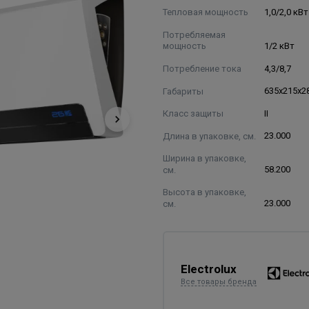
Тепловая мощность
1,0/2,0 кВт
Потребляемая
мощность
1/2 кВт
Потребление тока
4,3/8,7
Габариты
635x215x2
Класс защиты
II
Длина в упаковке, см.
23.000
Ширина в упаковке,
см.
58.200
Высота в упаковке,
см.
23.000
Electrolux
Все товары бренда