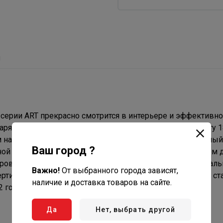
ы
 серии ART прекрасно смотрится в интерьере и эффективно
аря мощному керамическому нагревательному элементу 18
м направлении и в считанные минуты создать оптимальный
Ваш город ?
ой панелью управления и пультом ДУ с удобным местом 
ровать температуру с точностью до 1°С, прибор максималь
Важно!
От выбранного города зависят,
ертификат пожарной безопасности и соответствует всем ст
наличие и доставка товаров на сайте.
 года.
Да
Нет, выбрать другой