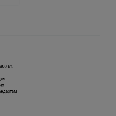
00 Вт.
для
но
андартам