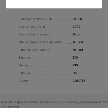
Высота в упаковке, см.
23.000
Вес в упаковке, кг
2.700
Высота без упаковки
26 см
Длина (глубина) без упаковки
16,8 см
Ширина без упаковки
58,2 см
Высота
230
Длина
230
Ширина
582
Объем
0.030788
я менять характеристики, внешний вид, комплектацию товара и место 
ной офертой.