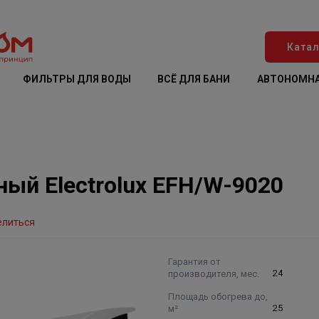
Катал
ФИЛЬТРЫ ДЛЯ ВОДЫ
ВСЁ ДЛЯ БАНИ
АВТОНОМНА
ый Electrolux EFH/W-9020
елиться
Гарантия от
производителя, мес.
24
Площадь обогрева до,
м²
25