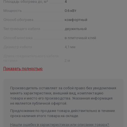
Площадь обогрева до, м²
4
Мощность
0.6 кВт
Способ обогрева
комфортный
Тип греющего кабеля
двужильный
Способ монтажа
в плиточный клей
Диаметр кабеля
4,1 мм
Длина соединительного кабеля
питания
2 м
Показать полностью
Производитель оставляет за собой право без уведомления
менять характеристики, внешний вид, комплектацию
товара и место его производства. Указанная информация
не является публичной офертой.
Предложение по продаже товара действительно в течение
срока наличия этого товара на складе.
Нашли ошибку в характеристиках или описании товара?