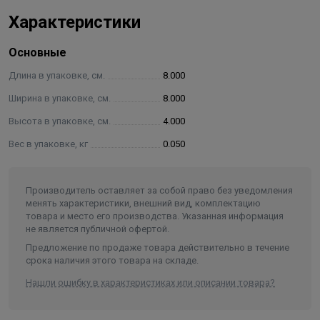
Отопительный термостат ZONT SMART NEW
Характеристики
Отопительный контроллер ZONT SMART 2.0
Отопительный контроллер ZONT H-1V.02
Основные
Автоматические регуляторы ZONT Climatic 1.1, 1.2, 1.3,
OPTIMA
Длина в упаковке, см.
8.000
Универсальный контроллер ZONT H700+ PRO
Ширина в упаковке, см.
8.000
Универсальный контроллер ZONT H1000+ PRO
Высота в упаковке, см.
4.000
Универсальный контроллер ZONT H1000+ PRO.V2
Универсальный контроллер ZONT H1500+ PRO
Вес в упаковке, кг
0.050
Универсальный контроллер ZONT H2000+ PRO
Универсальный контроллер ZONT H2000+ PRO.V2
Производитель оставляет за собой право без уведомления
Контроллер «Умного дома» ZONT C2000+
менять характеристики, внешний вид, комплектацию
Блоки расширения ZE-22, ZE-44, ZE-88, ZE-84E, EX-77
товара и место его производства. Указанная информация
Контроллер ZONT H1000+ (снят с производства)
не является публичной офертой.
Контроллер ZONT H2000+ (снят с производства)
Предложение по продаже товара действительно в течение
срока наличия этого товара на складе.
Блоки расширения ZE-66, ZE-66E (сняты с
производства)
Нашли ошибку в характеристиках или описании товара?
Преимущества использования термодатчиков типа NTC: