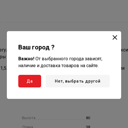
ы
Ваш город ?
гулировки температуры в диапазоне от 6,5 до 28 °С, макс
ы 0,5 °С.
Важно!
От выбранного города зависят,
наличие и доставка товаров на сайте.
1,5. Головка может использоваться совместно с любыми
Да
Нет, выбрать другой
Высота
80
Длина
38