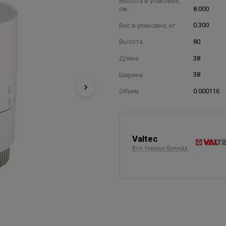
Высота в упаковке,
см.
8.000
Вес в упаковке, кг
0.300
Высота
80
Длина
38
Ширина
38
Объем
0.000116
Valtec
Все товары бренда