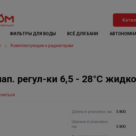
Катал
ФИЛЬТРЫ ДЛЯ ВОДЫ
ВСЁ ДЛЯ БАНИ
АВТОНОМНА
е
Комплектующие к радиаторам
п. регул-ки 6,5 - 28°C жидко
елиться
Длина в упаковке, см.
3.800
Ширина в упаковке,
см.
3.800