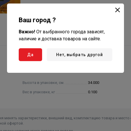
Ваш город ?
Важно!
От выбранного города зависят,
наличие и доставка товаров на сайте.
Да
Нет, выбрать другой
Высота в упаковке, см.
34.000
Вес в упаковке, кг
0.100
я менять характеристики, внешний вид, комплектацию товара и место 
ной офертой.
 срока наличия этого товара на складе.