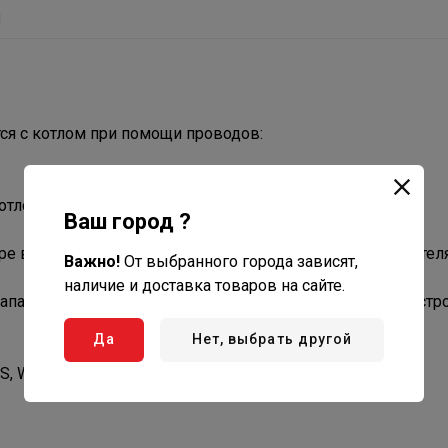
ы
тся с котлом при помощи проводов:
тлом через Wi-Fi.
Ваш город ?
уре воздуха в помещении или по температуре теплоносител
Важно!
От выбранного города зависят,
наличие и доставка товаров на сайте.
лапана производится с пульта при помощи сервисных настро
Да
Нет, выбрать другой
, World Alpha С и TGB HiFin.