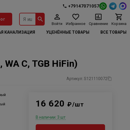
+79147071057
ог
Войти
Избранное
Сравнение
Корзина
Я КАНАЛИЗАЦИЯ
УЦЕНЁННЫЕ ТОВАРЫ
ВСЕ ТОВАРЫ
 WA C, TGB HiFin)
Артикул: S121110072
ный
16 620
₽/шт
ный
й
В наличии: 3 шт