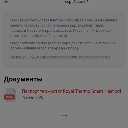
Цвет
серебристый
осуществляется с помощью электронного привода,
встроенного в термостат. Благодаря этому температура
в комнате повышается или понижается до заданного
Производитель оставляет за собой право без уведомления
менять характеристики, внешний вид, комплектацию
уровня и поддерживается на постоянном уровне.
товара и место его производства. Указанная информация
Устройство может работать как в удаленном режиме с
не является публичной офертой.
управлением через приложение, так и автономно.
Предложение по продаже товара действительно в течение
срока наличия этого товара на складе.
Куда устанавливается?
Нашли ошибку в характеристиках или описании товара?
В зависимости от типа подключения, термостат
устанавливается на термостатическую вставку,
Документы
встроенную в радиатор, или на термостатический
клапан, который устанавливается на подающем
Паспорт термостат Royal Thermo Smart Heat.pdf
трубопроводе теплоносителя в радиатор.
Размер: 3 МБ
Функции термостата SmartHeat в автономном режиме
Поддержание и регулировка температуры.