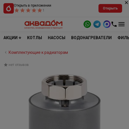
Открыть в приложении
Открыть
1
АКЦИИ ⭐
КОТЛЫ
НАСОСЫ
ВОДОНАГРЕВАТЕЛИ
ФИЛЬ
Комплектующие к радиаторам
нет отзывов