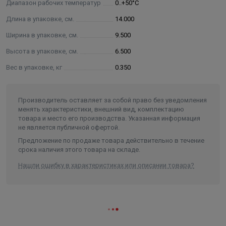
Диапазон рабочих температур
0..+50°С
на уровне , заданном пользователем (вручную
или автоматически);
Длина в упаковке, см.
14.000
дистанционная передача управляющего сигнала
Ширина в упаковке, см.
9.500
на расстояние до 30 м (дальность уменьшается
Высота в упаковке, см.
6.500
при наличии препятствий между
терморегулятором и приемником);
Вес в упаковке, кг
0.350
суточное и недельное программирование
температурных режимов в помещении;
Производитель оставляет за собой право без уведомления
наличие режима защиты от замерзания;
менять характеристики, внешний вид, комплектацию
наличие режима «открытое окно»;
товара и место его производства. Указанная информация
наличие памяти всех настроек при отключении
не является публичной офертой.
питания;
Предложение по продаже товара действительно в течение
срока наличия этого товара на складе.
настройка разницы между температурой
размыкания и замыкания контактов (гистерезис);
Нашли ошибку в характеристиках или описании товара?
калибровка показаний встроенного датчика
температуры воздуха по данным поверочного
термометра;
индикация режимов работы, времени,
температуры воздуха в помещении и заданной